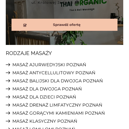
ul. Królowej Jadwigi 58, Poznań
Sprawdź ofertę
RODZAJE MASAŻY
MASAŻ AJURWEDYJSKI POZNAŃ
Thai Organic
MASAŻ ANTYCELLULITOWY POZNAŃ
ul. Królowej Jadwigi 58, Poznań
MASAŻ BALIJSKI DLA DWOJGA POZNAŃ
MASAŻ DLA DWOJGA POZNAŃ
MASAŻ DLA DZIECI POZNAŃ
Sprawdź ofertę
MASAŻ DRENAŻ LIMFATYCZNY POZNAŃ
MASAŻ GORĄCYMI KAMIENIAMI POZNAŃ
MASAŻ KLASYCZNY POZNAŃ