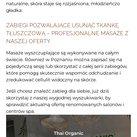
naturalne, skóra staje się rozjaśniona, młodzieńczo
gładka.
ZABIEGI POZWALAJĄCE USUNĄĆ TKANKĘ
TŁUSZCZOWĄ – PROFESJONALNE MASAŻE Z
NASZEJ OFERTY
Masaże wyszczuplające są wykonywane na całym
Thai Organic
świecie. Również w Poznaniu można zapisać się na
ul. Królowej Jadwigi 58, Poznań
pojedynczą sesję lub skorzystać z całej serii zabiegów,
które pomogą skutecznie wspomóc odchudzanie i
zredukować cellulit widoczny na skórze.
Sprawdź ofertę
Jeśli chcesz znaleźć zabieg dla siebie, już dziś
skorzystaj z naszej wygodnej wyszukiwarki, by
sprawdzić aktualną ofertę renomowanych salonów i
centrów spa.
Thai Organic