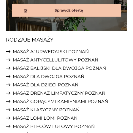
Sprawdź ofertę
RODZAJE MASAŻY
MASAŻ AJURWEDYJSKI POZNAŃ
Thai Organic
MASAŻ ANTYCELLULITOWY POZNAŃ
ul. Królowej Jadwigi 58, Poznań
MASAŻ BALIJSKI DLA DWOJGA POZNAŃ
MASAŻ DLA DWOJGA POZNAŃ
MASAŻ DLA DZIECI POZNAŃ
Sprawdź ofertę
MASAŻ DRENAŻ LIMFATYCZNY POZNAŃ
MASAŻ GORĄCYMI KAMIENIAMI POZNAŃ
MASAŻ KLASYCZNY POZNAŃ
MASAŻ LOMI LOMI POZNAŃ
MASAŻ PLECÓW I GŁOWY POZNAŃ