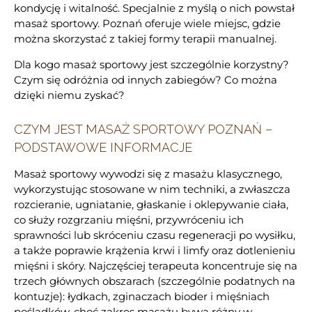
kondycję i witalność. Specjalnie z myślą o nich powstał
masaż sportowy. Poznań oferuje wiele miejsc, gdzie
można skorzystać z takiej formy terapii manualnej.
Dla kogo masaż sportowy jest szczególnie korzystny?
Czym się odróżnia od innych zabiegów? Co można
dzięki niemu zyskać?
CZYM JEST MASAŻ SPORTOWY POZNAŃ –
PODSTAWOWE INFORMACJE
Masaż sportowy wywodzi się z masażu klasycznego,
wykorzystując stosowane w nim techniki, a zwłaszcza
rozcieranie, ugniatanie, głaskanie i oklepywanie ciała,
co służy rozgrzaniu mięśni, przywróceniu ich
sprawności lub skróceniu czasu regeneracji po wysiłku,
a także poprawie krążenia krwi i limfy oraz dotlenieniu
mięśni i skóry. Najczęściej terapeuta koncentruje się na
trzech głównych obszarach (szczególnie podatnych na
kontuzje): łydkach, zginaczach bioder i mięśniach
pośladków, choć zakres masażu bywa różny w