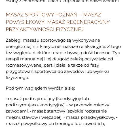
osoby z chorobami układu krążenia lub nowotworami.
MASAŻ SPORTOWY POZNAŃ – MASAŻ
POWYSIŁKOWY, MASAŻ REGENERACYJNY
PRZY AKTYWNOŚCI FIZYCZNEJ
Zabiegi masażu sportowego są wykonywane
energiczniej niż klasyczne masaże relaksacyjne. Z tego
też względu niektóre terapie bywają dość bolesne. Typ
terapii manualnej i jej długość zależą oczywiście od
rozmasowywanej partii ciała, a także od fazy
przygotowań sportowca do zawodów lub wysiłku
fizycznego.
Pod tym względem wyróżnia się:
• masaż podtrzymujący (kondycyjny lub
podtrzymująco-kondycyjny) – w przerwie między
zawodami, • masaż startowy (szybkie rozgrzanie
mięśni, stawów i więzadeł), • masaż przedwysiłkowy, •
masaż powysiłkowy po treningu lub zawodach,