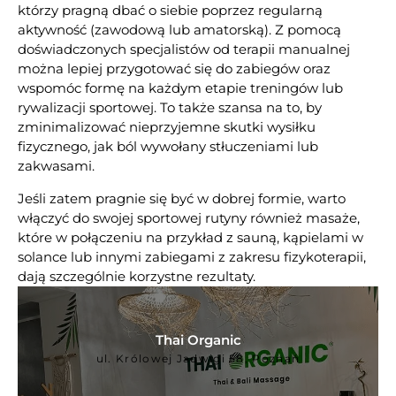
którzy pragną dbać o siebie poprzez regularną
aktywność (zawodową lub amatorską). Z pomocą
doświadczonych specjalistów od terapii manualnej
można lepiej przygotować się do zabiegów oraz
wspomóc formę na każdym etapie treningów lub
rywalizacji sportowej. To także szansa na to, by
Thai Organic
zminimalizować nieprzyjemne skutki wysiłku
ul. Królowej Jadwigi 58, Poznań
fizycznego, jak ból wywołany stłuczeniami lub
zakwasami.
Jeśli zatem pragnie się być w dobrej formie, warto
Sprawdź ofertę
włączyć do swojej sportowej rutyny również masaże,
które w połączeniu na przykład z sauną, kąpielami w
solance lub innymi zabiegami z zakresu fizykoterapii,
dają szczególnie korzystne rezultaty.
Thai Organic
ul. Królowej Jadwigi 58, Poznań