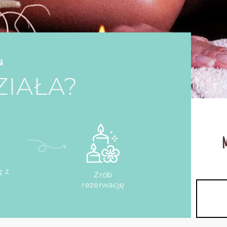
u
ZIAŁA?
M
ę z
Zrób
rezerwację