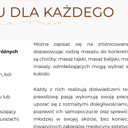
U DLA KAŻDEGO
Można zapisać się na zróżnicowane
różnych
dopasowując rodzaj masażu do konkret
są choćby: masaż tajski, masaż balijski, m
masaży odmładzających mogą wybrać s
kobido.
, ból
Każdy z nich realizują doświadczeni t
u lub
prawdziwą pasją wykonują swoją pra
uporać się z rozmaitymi dolegliwościami,
szający
poprawić ich samopoczucie oraz sprawić, 
 urazach).
młodziej w swojej skórze, bez koniec
inwazyjnych zabiegów medycyny estetyc