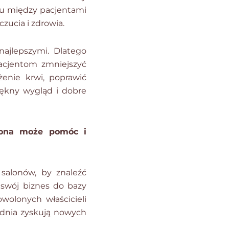
u między pacjentami
zucia i zdrowia.
ajlepszymi. Dlatego
cjentom zmniejszyć
enie krwi, poprawić
iękny wygląd i dobre
trona może pomóc i
 salonów, by znaleźć
 swój biznes do bazy
wolonych właścicieli
dnia zyskują nowych