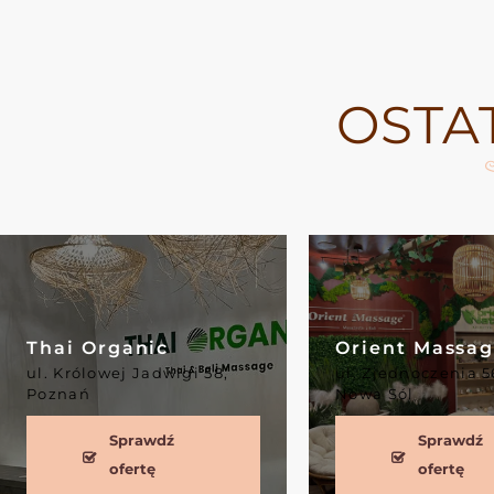
OSTA
Thai Organic
Orient Massage
ul. Królowej Jadwigi 58,
ul. Zjednoczenia 56,
Poznań
Nowa Sól
Sprawdź
Sprawdź
ofertę
ofertę