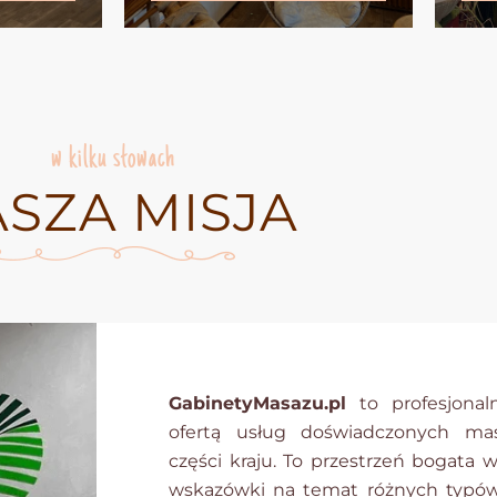
w kilku słowach
SZA MISJA
GabinetyMasazu.pl
to profesjonal
ofertą usług doświadczonych ma
części kraju. To przestrzeń bogata 
wskazówki na temat różnych typó