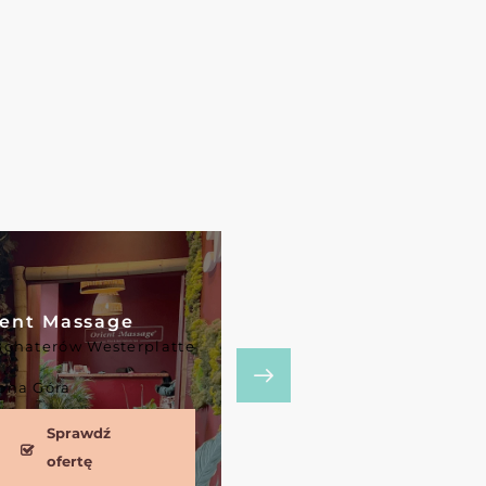
nt Massage
Thai Organic
haterów Westerplatte
ul. Królowej Jadwigi 58,
a Góra
Poznań
Sprawdź
Sprawdź
ofertę
ofertę