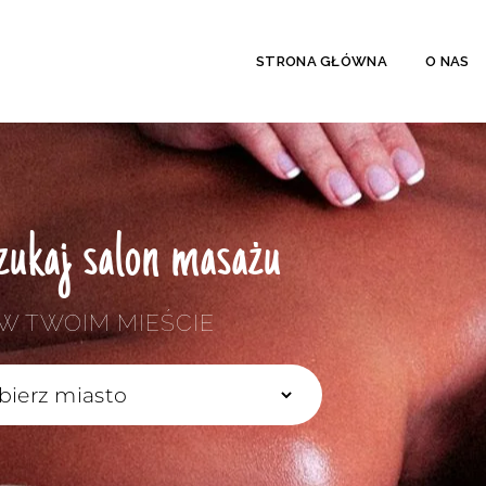
STRONA GŁÓWNA
O NAS
ukaj salon masażu
W TWOIM MIEŚCIE