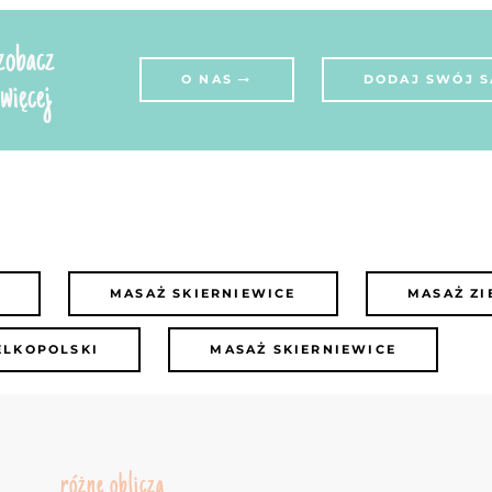
zobacz
O NAS
DODAJ SWÓJ 
więcej
MASAŻ SKIERNIEWICE
MASAŻ ZI
ELKOPOLSKI
MASAŻ SKIERNIEWICE
różne oblicza