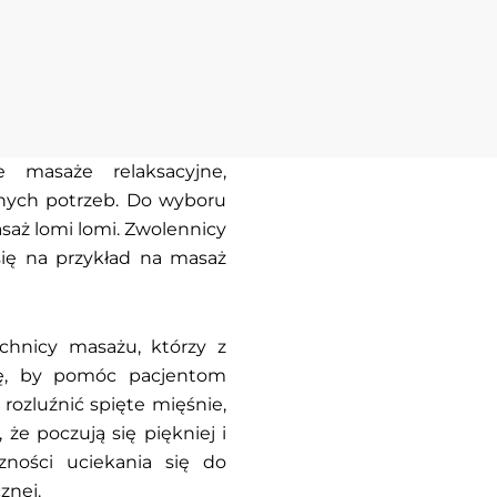
 masaże relaksacyjne,
nych potrzeb. Do wyboru
asaż lomi lomi. Zwolennicy
ię na przykład na masaż
echnicy masażu, którzy z
cę, by pomóc pacjentom
 rozluźnić spięte mięśnie,
że poczują się piękniej i
zności uciekania się do
znej.