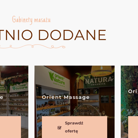
Gabinety masażu
TNIO DODANE
Orie
Orient Massage
ul. Bo
ul. Sikorskiego 16,
52/11,
Gorzów Wielkopolski
Zielon
Sprawdź
ofertę