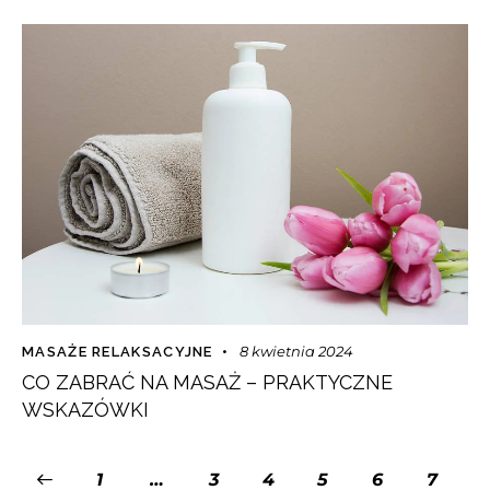
8 kwietnia 2024
MASAŻE RELAKSACYJNE
CO ZABRAĆ NA MASAŻ – PRAKTYCZNE
WSKAZÓWKI
1
…
3
4
5
6
7