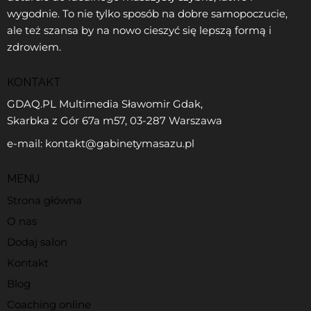
wygodnie. To nie tylko sposób na dobre samopoczucie,
ale też szansa by na nowo cieszyć się lepszą formą i
zdrowiem.
KONTAKT
GDAQ.PL Multimedia Sławomir Gdak,
Skarbka z Gór 67a m57, 03-287 Warszawa
e-mail: kontakt@gabinetymasazu.pl
MENU
Strona główna
O nas
Dodaj salon
Kontakt
Blog
Coaching online