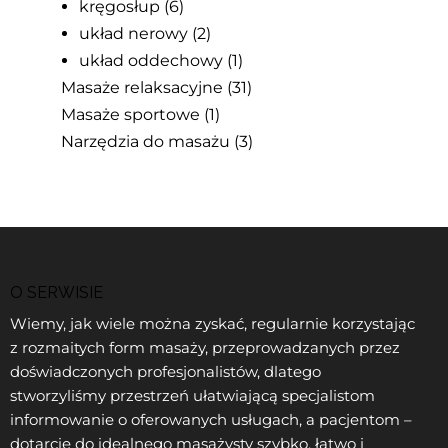
kręgosłup
(6)
układ nerowy
(2)
układ oddechowy
(1)
Masaże relaksacyjne
(31)
Masaże sportowe
(1)
Narzędzia do masażu
(3)
O SERWISIE
Wiemy, jak wiele można zyskać, regularnie korzystając
z rozmaitych form masaży, przeprowadzanych przez
doświadczonych profesjonalistów, dlatego
stworzyliśmy przestrzeń ułatwiającą specjalistom
informowanie o oferowanych usługach, a pacjentom –
dotarcie do idealnego masażysty szybko, łatwo i