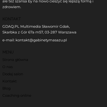
ale też szansa by na nowo cieszyć się lepszą formą i
zdrowiem.
KONTAKT
GDAQ.PL Multimedia Sławomir Gdak,
Skarbka z Gór 67a m57, 03-287 Warszawa
e-mail: kontakt@gabinetymasazu.pl
MENU
Strona główna
O nas
Dodaj salon
Kontakt
Blog
Coaching online