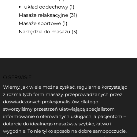
układ oddechowy
(1)
Masaże relaksacyjne
(31)
Masaże sportowe
(1)
Narzędzia do masażu
(3)
O SERWISIE
Wiemy, jak wiele można zyskać, regularnie korzystając
z rozmaitych form masaży, przeprowadzanych przez
doświadczonych profesjonalistów, dlatego
stworzyliśmy przestrzeń ułatwiającą specjalistom
informowanie o oferowanych usługach, a pacjentom –
dotarcie do idealnego masażysty szybko, łatwo i
wygodnie. To nie tylko sposób na dobre samopoczucie,