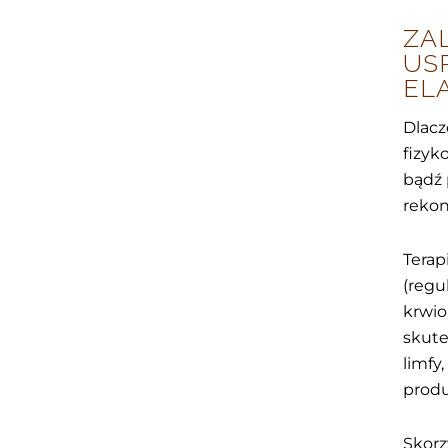
ZA
US
EL
Dlacz
fizyk
bądź 
rekon
Terap
(regu
krwio
skute
limfy
produ
Skorz