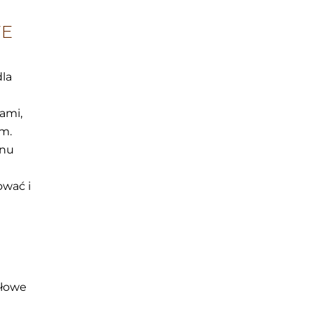
WE
dla
ami,
m.
onu
ować i
dłowe