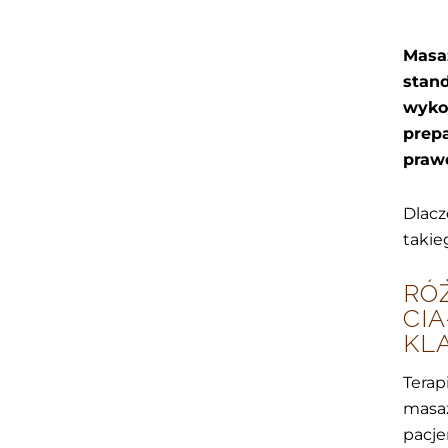
Masa
stand
wykor
prepa
prawd
Dlacz
takie
RÓ
CIA
KL
Terap
masaż
pacje