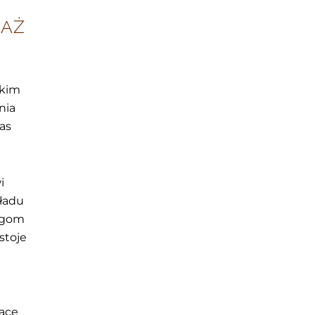
SAŻ
tkim
nia
as
i
kładu
iegom
stoje
racę