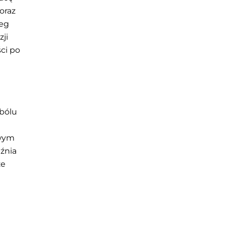
oraz
ieg
zji
ci po
bólu
owym
źnia
że