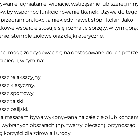
ywanie, ugniatanie, wibracje, wstrząsanie lub szereg inn
ów, by wspomóc funkcjonowanie tkanek. Używa do tego
, przedramion, łokci, a niekiedy nawet stóp i kolan. Jako
kowe wsparcie stosuje się rozmaite sprzęty, w tym gorą
nie, stemple ziołowe oraz olejki eteryczne.
nci mogą zdecydować się na dostosowane do ich potrz
zabiegu, w tym na:
saż relaksacyjny,
saż klasyczny,
saż sportowy,
saż tajski,
saż balijski.
ia masażem bywa wykonywana na całe ciało lub koncen
a wybranych obszarach (np. twarzy, plecach), przynosząc
g korzyści dla zdrowia i urody.