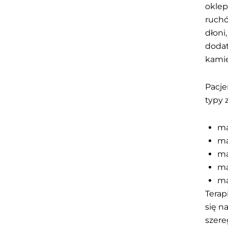
oklep
ruch
dłoni
dodat
kamie
Pacje
typy 
ma
ma
ma
ma
ma
Terap
się n
szere