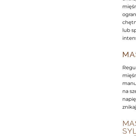
mięśn
ogran
chętn
lub s
inten
MA
Regul
mięśn
manua
na sz
napię
znika
MA
SY