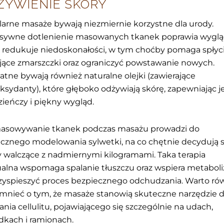
ŻYWIENIE SKÓRY
arne masaże bywają niezmiernie korzystne dla urody.
nsywne dotlenienie masowanych tkanek poprawia wygl
, redukuje niedoskonałości, w tym choćby pomaga spłyc
ejące zmarszczki oraz ograniczyć powstawanie nowych.
atne bywają również naturalne olejki (zawierające
ksydanty), które głęboko odżywiają skórę, zapewniając je
ieńczy i piękny wygląd.
asowywanie tkanek podczas masażu prowadzi do
cznego modelowania sylwetki, na co chętnie decydują s
 walczące z nadmiernymi kilogramami. Taka terapia
lna wspomaga spalanie tłuszczu oraz wspiera metabol
zyspieszyć proces bezpiecznego odchudzania. Warto ró
nieć o tym, że masaże stanowią skuteczne narzędzie 
nia cellulitu, pojawiającego się szczególnie na udach,
dkach i ramionach.