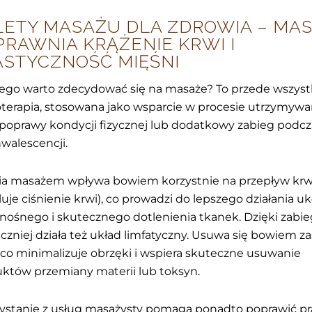
LETY MASAŻU DLA ZDROWIA – MA
PRAWNIA KRĄŻENIE KRWI I
ASTYCZNOŚĆ MIĘŚNI
ego warto zdecydować się na masaże? To przede wszys
oterapia, stosowana jako wsparcie w procesie utrzymywa
poprawy kondycji fizycznej lub dodatkowy zabieg podcz
walescencji.
ia masażem wpływa bowiem korzystnie na przepływ krw
luje ciśnienie krwi), co prowadzi do lepszego działania u
nośnego i skutecznego dotlenienia tkanek. Dzięki zab
czniej działa też układ limfatyczny. Usuwa się bowiem za
, co minimalizuje obrzęki i wspiera skuteczne usuwanie
któw przemiany materii lub toksyn.
ystanie z usług masażysty pomaga ponadto poprawić p