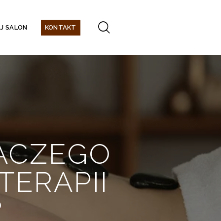
J SALON
KONTAKT
LACZEGO
TERAPII
?