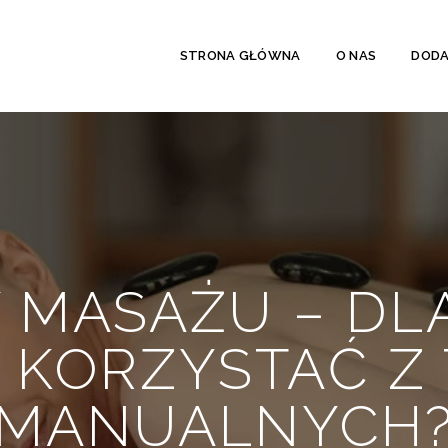
STRONA GŁÓWNA
O NAS
DODA
 MASAŻU – D
KORZYSTAĆ Z 
MANUALNYCH