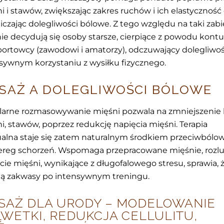
i i stawów, zwiększając zakres ruchów i ich elastyczność 
iczając dolegliwości bólowe. Z tego względu na taki zab
ie decydują się osoby starsze, cierpiące z powodu kontu
portowcy (zawodowi i amatorzy), odczuwający dolegliwoś
sywnym korzystaniu z wysiłku fizycznego.
SAŻ A DOLEGLIWOŚCI BÓLOWE
arne rozmasowywanie mięśni pozwala na zmniejszenie 
i, stawów, poprzez redukcję napięcia mięśni. Terapia
lna staje się zatem naturalnym środkiem przeciwból
ereg schorzeń. Wspomaga przepracowane mięśnie, rozlu
cie mięśni, wynikające z długofalowego stresu, sprawia, 
ją zakwasy po intensywnym treningu.
SAŻ DLA URODY – MODELOWANIE
LWETKI, REDUKCJA CELLULITU,