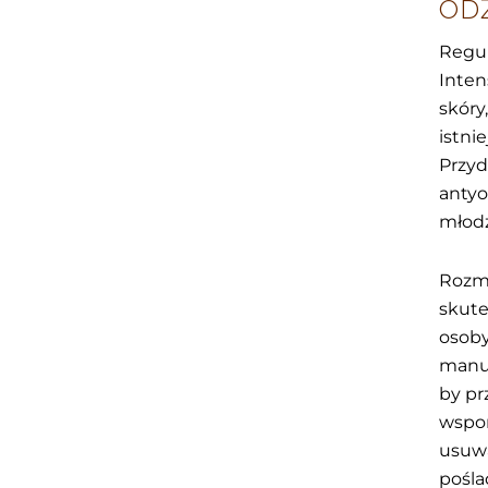
OD
Regul
Inte
skóry
istni
Przyd
antyo
młodz
Rozm
skute
osoby
manua
by pr
wspom
usuwa
pośla