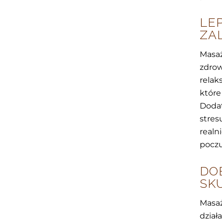
LE
ZA
Masaż
zdrow
relak
któr
Doda
stres
realn
poczu
DO
SK
Masaż
dział