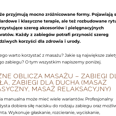
że przyjmują mocno zróżnicowane formy. Pojawiają s
ardowe i klasyczne terapie, ale też rozbudowane rytu
zystujące szereg akcesoriów i pielęgnacyjnych
ratów. Każdy z zabiegów potrafi przynosić szereg
ziwych korzyści dla zdrowia i urody.
ego warto korzystać z masażu? Jakie są największe zalet
go zabiegu? O tym wszystkim napiszemy poniżej.
ŻNE OBLICZA MASAŻU – ZABIEGI D
ŁA, ZABIEGI DLA DUCHA (MASAŻ
ASYCZNY, MASAŻ RELAKSACYJNY)
ia manualna może mieć wiele wariantów. Profesjonalny
ysta dobiera siłę nacisku do rodzaju zabiegu oraz możli
nta. Wykonuje głaskanie, rozcieranie, wyciskanie,