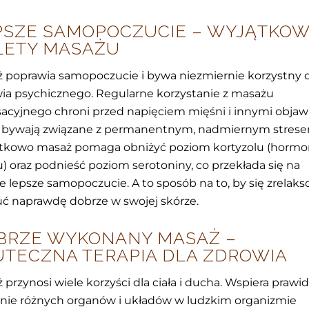
PSZE SAMOPOCZUCIE – WYJĄTKO
LETY MASAŻU
 poprawia samopoczucie i bywa niezmiernie korzystny 
ia psychicznego. Regularne korzystanie z masażu
sacyjnego chroni przed napięciem mięśni i innymi objaw
e bywają związane z permanentnym, nadmiernym strese
tkowo masaż pomaga obniżyć poziom kortyzolu (horm
u) oraz podnieść poziom serotoniny, co przekłada się na
ie lepsze samopoczucie. A to sposób na to, by się zrelaks
ć naprawdę dobrze w swojej skórze.
BRZE WYKONANY MASAŻ –
UTECZNA TERAPIA DLA ZDROWIA
 przynosi wiele korzyści dla ciała i ducha. Wspiera prawi
anie różnych organów i układów w ludzkim organizmie