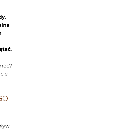
dy.
alna
h
ętać.
omóc?
ecie
GO
pływ