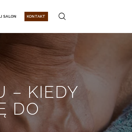
J SALON
KONTAKT
 – KIEDY
Ę DO