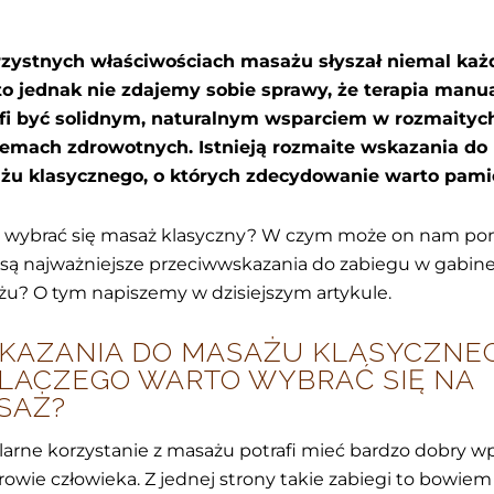
rzystnych właściwościach masażu słyszał niemal każ
o jednak nie zdajemy sobie sprawy, że terapia manu
afi być solidnym, naturalnym wsparciem w rozmaityc
lemach zdrowotnych. Istnieją rozmaite wskazania do
żu klasycznego, o których zdecydowanie warto pami
y wybrać się masaż klasyczny? W czym może on nam p
 są najważniejsze przeciwwskazania do zabiegu w gabin
u? O tym napiszemy w dzisiejszym artykule.
KAZANIA DO MASAŻU KLASYCZNE
DLACZEGO WARTO WYBRAĆ SIĘ NA
SAŻ?
arne korzystanie z masażu potrafi mieć bardzo dobry w
rowie człowieka. Z jednej strony takie zabiegi to bowiem