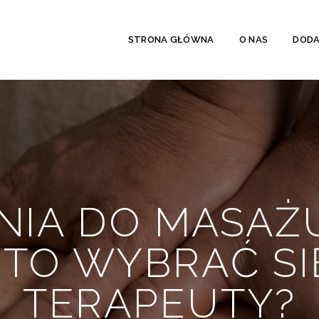
STRONA GŁÓWNA
O NAS
DODA
IA DO MASAŻU
TO WYBRAĆ SI
TERAPEUTY?