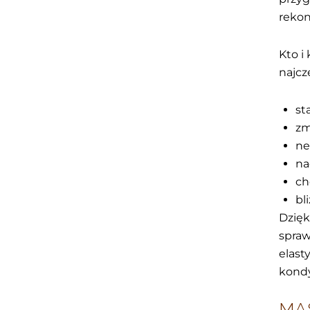
rekon
Kto i
najcz
st
zm
ne
na
ch
bl
Dzięk
spraw
elast
kondy
MA