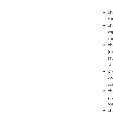
ch
mo
ch
za
mi
ch
(n
st
st
pr
zw
wa
ch
pr
ro
ch