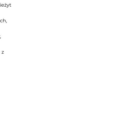
ieżyt
ch,
,
 z