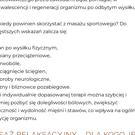
walescencji i regeneracji organizmu po odbytym wysiłku
 kiedy powinien skorzystać z masażu sportowego? Do
ęstszych wskazań zalicza się:
an po wysiłku fizycznym,
iany przeciążeniowe,
rwobóle,
ciągnięcie ścięgien,
oroby neurologiczne,
izny i bliznowce pozabiegowe.
i indywidualnie dopasowanej terapii można szybciej i
niej pozbyć się dolegliwości bólowych, zwiększyć
yczność i wydolność mięśni i stawów, co wpływa na ogól
cję organizmu.
SAŻ RELAKSACYJNY – DLA KOGO J