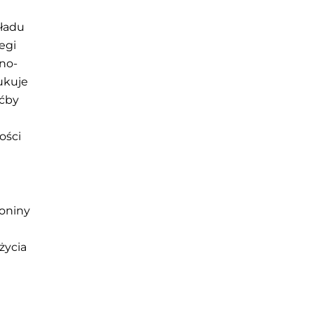
kładu
egi
tno-
ukuje
oćby
ości
toniny
życia