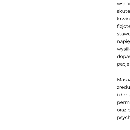
wspar
skute
krwio
fizjo
stawo
napi
wysił
dopas
pacje
Masaż
zredu
i dop
perma
oraz 
psych