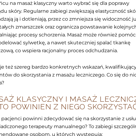
cu na masaż klasyczny warto wybrać się dla poprawy
du skóry. Regularne zabiegi zwiększają elastyczność skó
dzają ją i dotleniają, przez co zmniejsza się widoczność j
ałych zmarszczek oraz ogranicza powstawanie kolejnych
lniając procesy schorzenia. Masaż może również pomóc
elować sylwetkę, a nawet skuteczniej spalać tkankę
czową, co wspiera racjonalny proces odchudzania.
eje też szereg bardzo konkretnych wskazań, kwalifikując
ntów do skorzystania z masażu leczniczego. Co się do ni
a?
SAŻ KLASYCZNY I MASAŻ LECZNIC
KTO POWINIEN Z NIEGO SKORZYSTA
 pacjenci powinni zdecydować się na skorzystanie z usł
adczonego terapeuty manualnego? To zabiegi szczegól
mendowane osobom, u których występują: