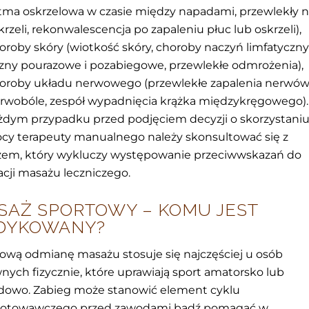
tma oskrzelowa w czasie między napadami, przewlekły n
krzeli, rekonwalescencja po zapaleniu płuc lub oskrzeli),
oroby skóry (wiotkość skóry, choroby naczyń limfatyczny
izny pourazowe i pozabiegowe, przewlekłe odmrożenia),
oroby układu nerwowego (przewlekłe zapalenia nerwów
rwobóle, zespół wypadnięcia krążka międzykręgowego).
dym przypadku przed podjęciem decyzji o skorzystaniu
y terapeuty manualnego należy skonsultować się z
zem, który wykluczy występowanie przeciwwskazań do
zacji masażu leczniczego.
SAŻ SPORTOWY – KOMU JEST
DYKOWANY?
ową odmianę masażu stosuje się najczęściej u osób
nych fizycznie, które uprawiają sport amatorsko lub
dowo. Zabieg może stanowić element cyklu
gotowawczego przed zawodami bądź pomagać w