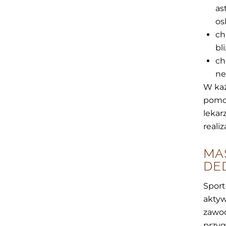
as
os
ch
bl
ch
ne
W każ
pomoc
lekar
reali
MA
DE
Sport
aktyw
zawo
przy