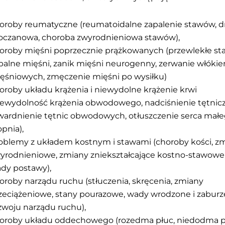
oroby reumatyczne (reumatoidalne zapalenie stawów, 
czanowa, choroba zwyrodnieniowa stawów),
oroby mięśni poprzecznie prążkowanych (przewlekłe st
palne mięśni, zanik mięśni neurogenny, zerwanie włókie
ęśniowych, zmęczenie mięśni po wysiłku)
oroby układu krążenia i niewydolne krążenie krwi
iewydolność krążenia obwodowego, nadciśnienie tętnicz
wardnienie tętnic obwodowych, otłuszczenie serca mał
opnia),
oblemy z układem kostnym i stawami (choroby kości, z
yrodnieniowe, zmiany zniekształcające kostno-stawowe
dy postawy),
oroby narządu ruchu (stłuczenia, skręcenia, zmiany
zeciążeniowe, stany pourazowe, wady wrodzone i zaburz
zwoju narządu ruchu),
oroby układu oddechowego (rozedma płuc, niedodma p