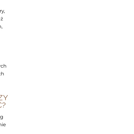
ry,
uż
,
ych
ch
ZY
Ć?
ug
nie