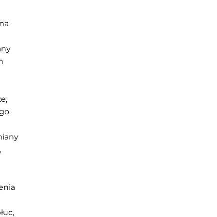
dna
any
n
e,
ego
miany
,
enia
łuc,