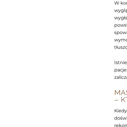
W koń
wyglą
wygła
powst
spowa
wymod
tłusz
Istni
pacje
zalicz
MA
– 
Kiedy
doświ
reko