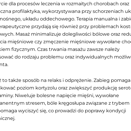
cie dla procesów leczenia w rozmaitych chorobach oraz
czna profilaktyka, wykorzystywana przy schorzeniach u
nośnego, układu oddechowego. Terapia manualna i zabi
terapeutyczne przydają się również przy problemach kos
wych. Masaż minimalizuje dolegliwości bólowe oraz red
ęcia mięśniowe czy zmęczenie mięśniowe wywołane ch
kiem fizycznym. Czas trwania masażu zawsze należy
ować do rodzaju problemu oraz indywidualnych możliw
nta.
 to także sposób na relaks i odprężenie. Zabieg pomaga
kować poziom kortyzolu oraz zwiększyć produkcję sero
aminy. Niweluje bolesne napięcie mięśni, wywołane
nentnym stresem, bóle kręgosłupa związane z trybem 
pomaga wyciszyć się, co prowadzi do poprawy kondycji
icznej.