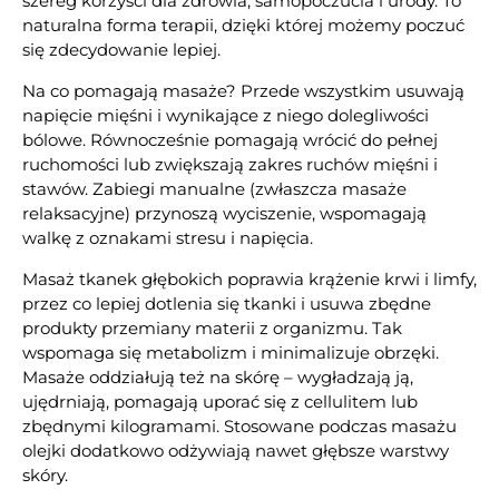
szereg korzyści dla zdrowia, samopoczucia i urody. To
naturalna forma terapii, dzięki której możemy poczuć
się zdecydowanie lepiej.
Na co pomagają masaże? Przede wszystkim usuwają
napięcie mięśni i wynikające z niego dolegliwości
bólowe. Równocześnie pomagają wrócić do pełnej
ruchomości lub zwiększają zakres ruchów mięśni i
stawów. Zabiegi manualne (zwłaszcza masaże
relaksacyjne) przynoszą wyciszenie, wspomagają
walkę z oznakami stresu i napięcia.
Masaż tkanek głębokich poprawia krążenie krwi i limfy,
przez co lepiej dotlenia się tkanki i usuwa zbędne
produkty przemiany materii z organizmu. Tak
wspomaga się metabolizm i minimalizuje obrzęki.
Masaże oddziałują też na skórę – wygładzają ją,
ujędrniają, pomagają uporać się z cellulitem lub
zbędnymi kilogramami. Stosowane podczas masażu
olejki dodatkowo odżywiają nawet głębsze warstwy
skóry.