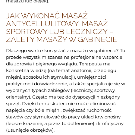
masażu lub olejek).
JAK WYKONAĆ MASAŻ
ANTYCELLULITOWY, MASAŻ
SPORTOWY LUB LECZNICZY –
ZALETY MASAŻY W GABINECIE
Dlaczego warto skorzystać z masażu w gabinecie? To
przede wszystkim szansa na profesjonalne wsparcie
dla zdrowia i pięknego wyglądu. Terapeuta ma
konkretną wiedzę (na temat anatomii, przebiegu
mięśni, sposobu ich stymulacji), umiejętności
praktyczne i doświadczenie, a także specjalizuje się w
wybranych typach zabiegów (leczniczy, sportowy,
orientalny). Często ma też do dyspozycji niezbędny
sprzęt. Dzięki temu skutecznie może eliminować
napięcia czy bóle mięśni, zwiększać ruchomość
stawów czy stymulować do pracy układ krwionośny
(lepsze krążenie, a przez to dotlenienie) i limfatyczny
(usunięcie obrzęków).