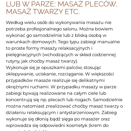
LUB W PARZE: MASAŻ PLECÓW,
MASAŻ TWARZY ETC.
Według wielu osób do wykonywania masażu nie
potrzeba profesjonalnego salonu. Można bowiem
wykonać go samodzielnie lub z bliską osobą w
warunkach domowych. Tego typu zabiegi manualne
to proste formy masaży relaksacyjnych i
pielęgnacyjnych (wchodzących w skład codziennej
rutyny, jak choćby masaż twarzy).
Wykonuje się je opuszkami palców, stosując
oklepywanie, uciskanie, rozciąganie. W większości
przypadków masaże realizuje się delikatnymi
okrężnymi ruchami. W przypadku masaży w parze
zabiegi bywają realizowane na całym ciele lub
koncentrują się np. plecach lub nogach. Samodzielnie
można natomiast zrealizować choćby masaż twarzy o
działaniu relaksującym i antystarzeniowym. Zabieg
wykonuje się dłonią bądź sięga po masażer oraz
wprowadza się odpowiedni kosmetyk (krem do