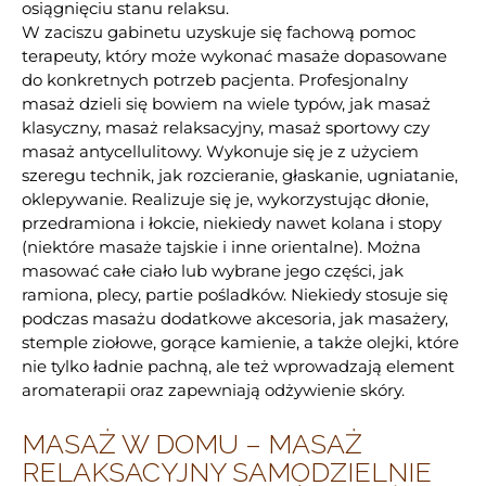
osiągnięciu stanu relaksu.
W zaciszu gabinetu uzyskuje się fachową pomoc
terapeuty, który może wykonać masaże dopasowane
do konkretnych potrzeb pacjenta. Profesjonalny
masaż dzieli się bowiem na wiele typów, jak masaż
klasyczny, masaż relaksacyjny, masaż sportowy czy
masaż antycellulitowy. Wykonuje się je z użyciem
szeregu technik, jak rozcieranie, głaskanie, ugniatanie,
oklepywanie. Realizuje się je, wykorzystując dłonie,
przedramiona i łokcie, niekiedy nawet kolana i stopy
(niektóre masaże tajskie i inne orientalne). Można
masować całe ciało lub wybrane jego części, jak
ramiona, plecy, partie pośladków. Niekiedy stosuje się
podczas masażu dodatkowe akcesoria, jak masażery,
stemple ziołowe, gorące kamienie, a także olejki, które
nie tylko ładnie pachną, ale też wprowadzają element
aromaterapii oraz zapewniają odżywienie skóry.
MASAŻ W DOMU – MASAŻ
RELAKSACYJNY SAMODZIELNIE