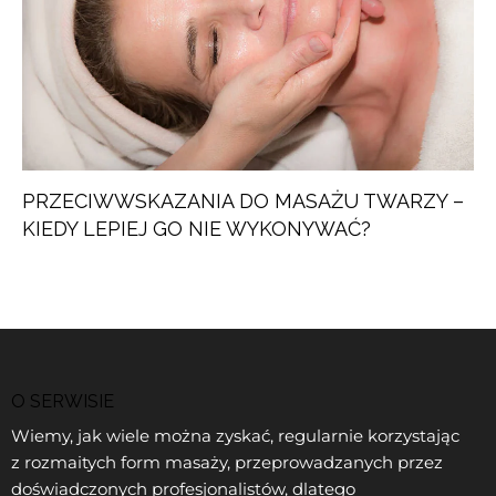
PRZECIWWSKAZANIA DO MASAŻU TWARZY –
KIEDY LEPIEJ GO NIE WYKONYWAĆ?
O SERWISIE
Wiemy, jak wiele można zyskać, regularnie korzystając
z rozmaitych form masaży, przeprowadzanych przez
doświadczonych profesjonalistów, dlatego