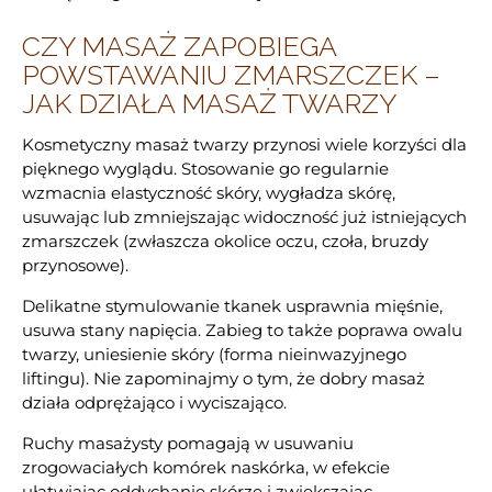
CZY MASAŻ ZAPOBIEGA
POWSTAWANIU ZMARSZCZEK –
JAK DZIAŁA MASAŻ TWARZY
Kosmetyczny masaż twarzy przynosi wiele korzyści dla
pięknego wyglądu. Stosowanie go regularnie
wzmacnia elastyczność skóry, wygładza skórę,
usuwając lub zmniejszając widoczność już istniejących
zmarszczek (zwłaszcza okolice oczu, czoła, bruzdy
przynosowe).
Delikatne stymulowanie tkanek usprawnia mięśnie,
usuwa stany napięcia. Zabieg to także poprawa owalu
twarzy, uniesienie skóry (forma nieinwazyjnego
liftingu). Nie zapominajmy o tym, że dobry masaż
działa odprężająco i wyciszająco.
Ruchy masażysty pomagają w usuwaniu
zrogowaciałych komórek naskórka, w efekcie
ułatwiając oddychanie skórze i zwiększając