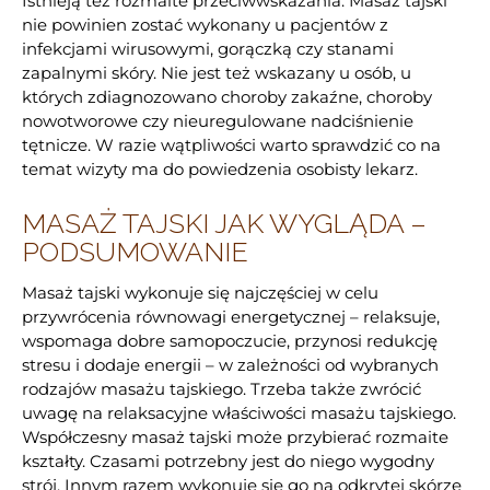
Istnieją też rozmaite przeciwwskazania. Masaż tajski
nie powinien zostać wykonany u pacjentów z
infekcjami wirusowymi, gorączką czy stanami
zapalnymi skóry. Nie jest też wskazany u osób, u
których zdiagnozowano choroby zakaźne, choroby
nowotworowe czy nieuregulowane nadciśnienie
tętnicze. W razie wątpliwości warto sprawdzić co na
temat wizyty ma do powiedzenia osobisty lekarz.
MASAŻ TAJSKI JAK WYGLĄDA –
PODSUMOWANIE
Masaż tajski wykonuje się najczęściej w celu
przywrócenia równowagi energetycznej – relaksuje,
wspomaga dobre samopoczucie, przynosi redukcję
stresu i dodaje energii – w zależności od wybranych
rodzajów masażu tajskiego. Trzeba także zwrócić
uwagę na relaksacyjne właściwości masażu tajskiego.
Współczesny masaż tajski może przybierać rozmaite
kształty. Czasami potrzebny jest do niego wygodny
strój. Innym razem wykonuje się go na odkrytej skórze