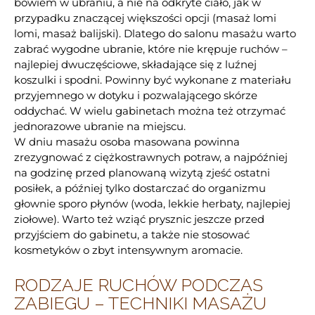
bowiem w ubraniu, a nie na odkryte ciało, jak w
przypadku znaczącej większości opcji (masaż lomi
lomi, masaż balijski). Dlatego do salonu masażu warto
zabrać wygodne ubranie, które nie krępuje ruchów –
najlepiej dwuczęściowe, składające się z luźnej
koszulki i spodni. Powinny być wykonane z materiału
przyjemnego w dotyku i pozwalającego skórze
oddychać. W wielu gabinetach można też otrzymać
jednorazowe ubranie na miejscu.
W dniu masażu osoba masowana powinna
zrezygnować z ciężkostrawnych potraw, a najpóźniej
na godzinę przed planowaną wizytą zjeść ostatni
posiłek, a później tylko dostarczać do organizmu
głownie sporo płynów (woda, lekkie herbaty, najlepiej
ziołowe). Warto też wziąć prysznic jeszcze przed
przyjściem do gabinetu, a także nie stosować
kosmetyków o zbyt intensywnym aromacie.
RODZAJE RUCHÓW PODCZAS
ZABIEGU – TECHNIKI MASAŻU