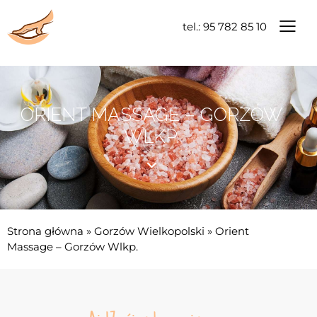
tel.: 95 782 85 10
ORIENT MASSAGE – GORZÓW
WLKP.
Strona główna
»
Gorzów Wielkopolski
»
Orient
Massage – Gorzów Wlkp.