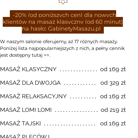
-20% (od poniższych cen) dla nowych
klientów na masaż klasyczny (od 60 minut)
na hasło: GabinetyMasazu.pl
W naszym salonie oferujemy, aż 17 różnych masaży.
Poniżej lista najpopularniejszych z nich, a pełny cennik
jest dostępny
tutaj >>
.
od 169 zł
MASAŻ KLASYCZNY
od 329 zł
MASAŻ DLA DWOJGA
od 169 zł
MASAŻ RELAKSACYJNY
od 219 zł
MASAŻ LOMI LOMI
od 169 zł
MASAŻ TAJSKI
MASAŻ PLECÓW I