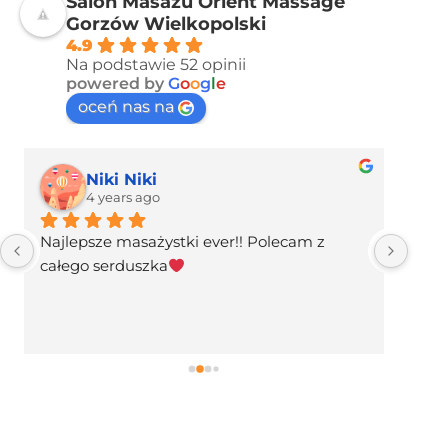
Salon Masażu Orient Massage
Gorzów Wielkopolski
4.9
Na podstawie 52 opinii
powered by
G
o
o
g
l
e
oceń nas na
Niki Niki
4 years ago
Najlepsze masażystki ever!! Polecam z 
Świe
całego serduszka
całe
zrel
świe