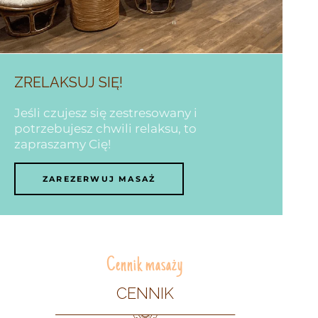
ZRELAKSUJ SIĘ!
Jeśli czujesz się zestresowany i
potrzebujesz chwili relaksu, to
zapraszamy Cię!
ZAREZERWUJ MASAŻ
Cennik masaży
CENNIK