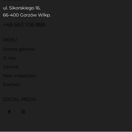
ul. Sikorskiego 16,
66-400 Gorzów Wlkp.
+48 663 108 888
MENU
Strona główna
O nas
Cennik
Nasi masażyści
Kontakt
SOCIAL MEDIA