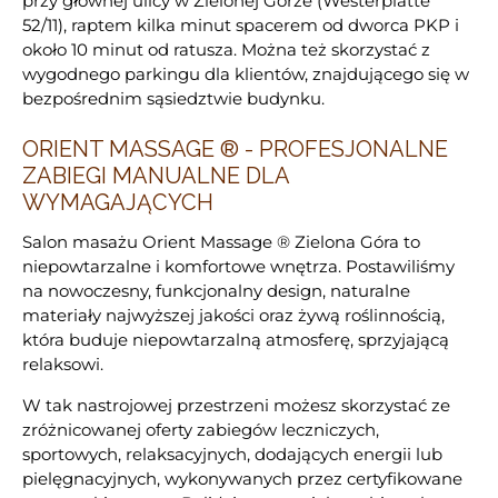
przy głównej ulicy w Zielonej Górze (Westerplatte
52/11), raptem kilka minut spacerem od dworca PKP i
około 10 minut od ratusza. Można też skorzystać z
wygodnego parkingu dla klientów, znajdującego się w
bezpośrednim sąsiedztwie budynku.
ORIENT MASSAGE ® - PROFESJONALNE
ZABIEGI MANUALNE DLA
WYMAGAJĄCYCH
Salon masażu Orient Massage ® Zielona Góra to
niepowtarzalne i komfortowe wnętrza. Postawiliśmy
na nowoczesny, funkcjonalny design, naturalne
materiały najwyższej jakości oraz żywą roślinnością,
która buduje niepowtarzalną atmosferę, sprzyjającą
relaksowi.
W tak nastrojowej przestrzeni możesz skorzystać ze
zróżnicowanej oferty zabiegów leczniczych,
sportowych, relaksacyjnych, dodających energii lub
pielęgnacyjnych, wykonywanych przez certyfikowane