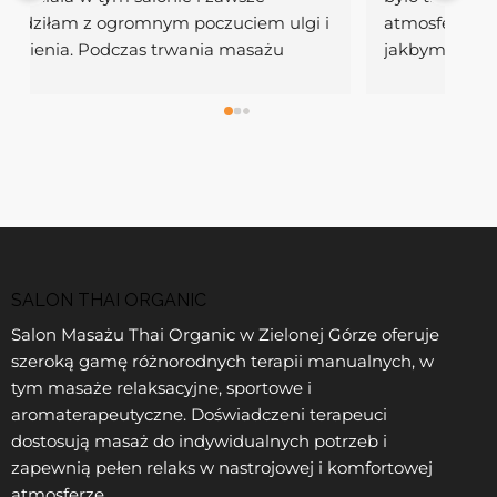
bardzo czyste. Masażystki to perfekcjonistki. 
wy
Masaż został idealnie dobrany do moich 
roz
potrzeb. Ulga na moje obolałe plecy po 
zaw
treningach. Na pewno będę stałym 
skr
klientem!
oka
spo
pie
nap
zre
pię
się
SALON THAI ORGANIC
prz
Salon Masażu Thai Organic w Zielonej Górze oferuje
zre
szeroką gamę różnorodnych terapii manualnych, w
tym masaże relaksacyjne, sportowe i
aromaterapeutyczne. Doświadczeni terapeuci
dostosują masaż do indywidualnych potrzeb i
zapewnią pełen relaks w nastrojowej i komfortowej
atmosferze.