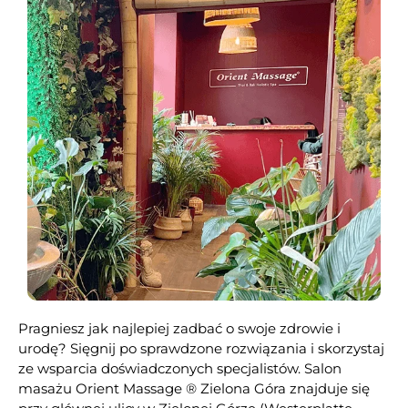
Pragniesz jak najlepiej zadbać o swoje zdrowie i
urodę? Sięgnij po sprawdzone rozwiązania i skorzystaj
ze wsparcia doświadczonych specjalistów. Salon
masażu Orient Massage ® Zielona Góra znajduje się