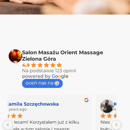
Salon Masażu Orient Massage
Zielona Góra
4.9
Na podstawie 123 opinii
powered by
G
o
o
g
l
e
oceń nas na
Patrycja Sałasinska
4 years ago
Polecam w 100%! Cudowne miejsce na 
Bar
mapie Zielonej Góry! Miejsce zadbane i 
mas