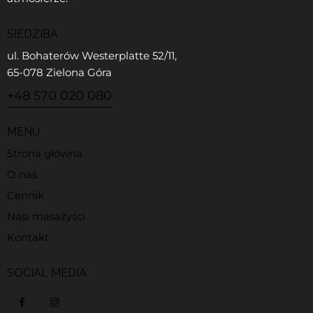
SIEDZIBA
ul. Bohaterów Westerplatte 52/11,
65-078 Zielona Góra
+48 570 020 080
MENU
Strona główna
O nas
Cennik
Nasi masażyści
Kontakt
SOCIAL MEDIA