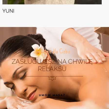
YUNI
Specjalnie dla Ciebie
ZASŁUGUJESZ NA CHWILĘ
RELAKSU
UMÓW MASAŻ